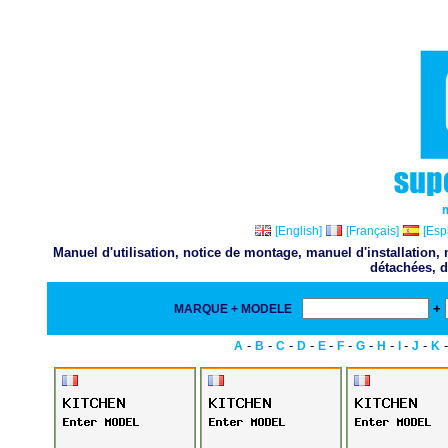
[English]
[Français]
[Esp
Manuel d'utilisation, notice de montage, manuel d'installation
détachées, d
+
MARQUE + MODELE
-
-
-
-
-
-
-
-
-
-
A
B
C
D
E
F
G
H
I
J
K