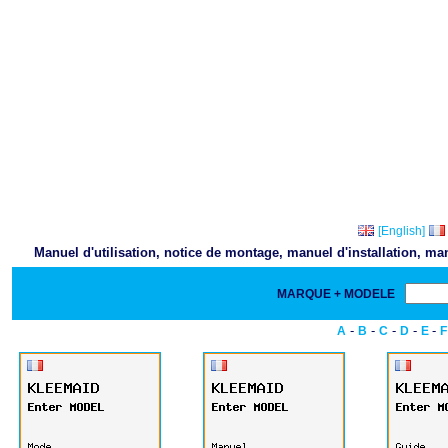
[English]
Manuel d'utilisation, notice de montage, manuel d'installation, m
MARQUE + MODELE
-
-
-
-
-
A
B
C
D
E
F