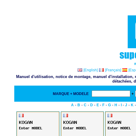
[English]
[Français]
[Esp
Manuel d'utilisation, notice de montage, manuel d'installation
détachées, d
+
MARQUE + MODELE
-
-
-
-
-
-
-
-
-
-
A
B
C
D
E
F
G
H
I
J
K