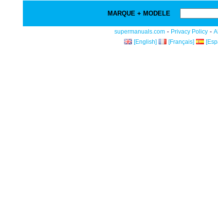
MARQUE + MODELE
-
-
supermanuals.com
Privacy Policy
A
[English]
[Français]
[Esp