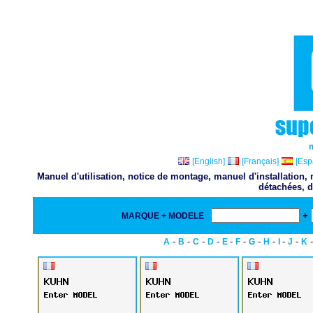
[English]
[Français]
[Esp
Manuel d'utilisation, notice de montage, manuel d'installation
détachées, d
+
MARQUE + MODELE
-
-
-
-
-
-
-
-
-
-
A
B
C
D
E
F
G
H
I
J
K