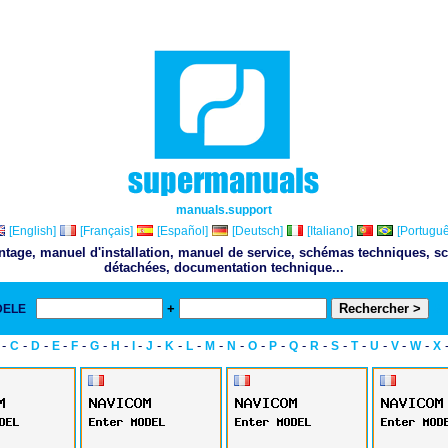
manuals.support
[English]
[Français]
[Español]
[Deutsch]
[Italiano]
[Portuguê
ontage, manuel d'installation, manuel de service, schémas techniques, sc
détachées, documentation technique...
+
DELE
& 
-
-
-
-
-
-
-
-
-
-
-
-
-
-
-
-
-
-
-
-
-
-
C
D
E
F
G
H
I
J
K
L
M
N
O
P
Q
R
S
T
U
V
W
X