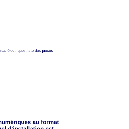
mas électriques,liste des pièces
numériques au format
l d'installation est