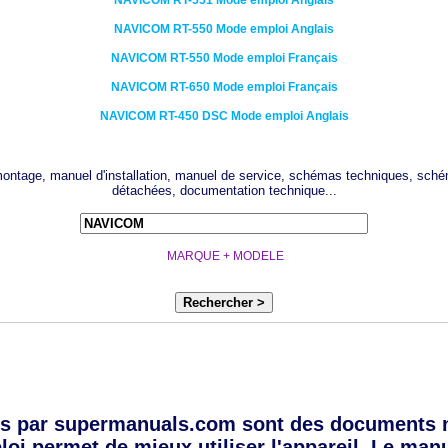
NAVICOM
RT-551
Mode emploi Anglais
NAVICOM
RT-550
Mode emploi Anglais
NAVICOM
RT-550
Mode emploi Français
NAVICOM
RT-650
Mode emploi Français
NAVICOM
RT-450 DSC
Mode emploi Anglais
 montage, manuel d'installation, manuel de service, schémas techniques, sché
détachées, documentation technique...
MARQUE + MODELE
Rechercher >
s par supermanuals.com sont des documents 
oi permet de mieux utiliser l'appareil. Le manue