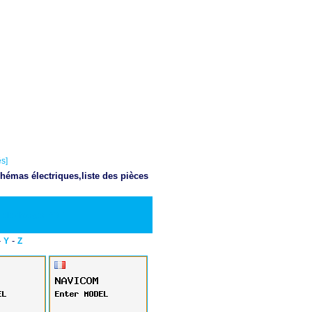
s]
hémas électriques,liste des pièces
Telecharger PDF
-
-
Y
Z