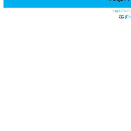
supermanu
[En