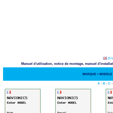
[En
Manuel d'utilisation, notice de montage, manuel d'install
MARQUE + MODEL
-
-
A
B
C