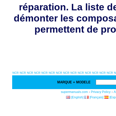
réparation. La liste 
démonter les composa
permettent de pro
NCR
NCR
NCR
NCR
NCR
NCR
NCR
NCR
NCR
NCR
NCR
NCR
NCR
NCR
N
MARQUE + MODELE
-
-
supermanuals.com
Privacy Policy
A
[English]
[Français]
[Esp