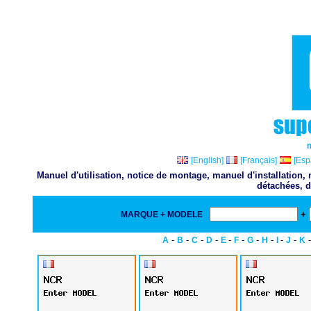
[English]
[Français]
[Esp
Manuel d'utilisation, notice de montage, manuel d'installation
détachées, d
+
MARQUE + MODELE
-
-
-
-
-
-
-
-
-
-
A
B
C
D
E
F
G
H
I
J
K