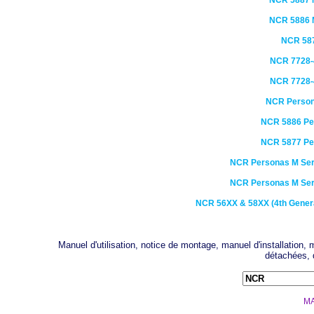
NCR
5887
M
NCR
5886
M
NCR
58
NCR
7728-
NCR
7728-
NCR
Person
NCR
5886 Pe
NCR
5877 Pe
NCR
Personas M Ser
NCR
Personas M Ser
NCR
56XX & 58XX (4th Gener
Manuel d'utilisation, notice de montage, manuel d'installation
détachées, 
MA