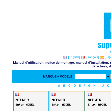
[English]
[Français]
[Esp
Manuel d'utilisation, notice de montage, manuel d'installation
détachées, d
+
MARQUE + MODELE
-
-
-
-
-
-
-
-
-
-
A
B
C
D
E
F
G
H
I
J
K