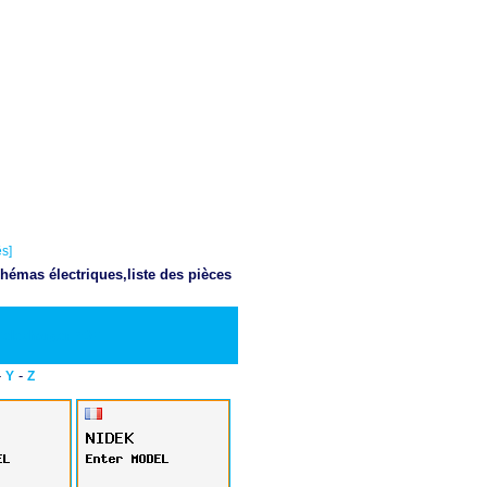
s]
hémas électriques,liste des pièces
Telecharger PDF
-
-
Y
Z