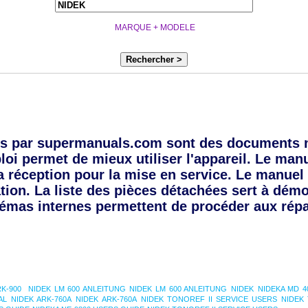
MARQUE + MODELE
Rechercher >
s par supermanuals.com sont des documents 
oi permet de mieux utiliser l'appareil. Le manue
a réception pour la mise en service. Le manuel 
tion. La liste des pièces détachées sert à dém
émas internes permettent de procéder aux répa
RK-900
NIDEK LM 600 ANLEITUNG
NIDEK LM 600 ANLEITUNG
NIDEK
NIDEKA MD 4
AL
NIDEK ARK-760A
NIDEK ARK-760A
NIDEK TONOREF II SERVICE USERS
NIDEK