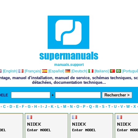
manuals.support
[English]
[Français]
[Español]
[Deutsch]
[Italiano]
[Portuguê
ontage, manuel d'installation, manuel de service, schémas techniques, sc
détachées, documentation technique...
+
DELE
& 
-
-
-
-
-
-
-
-
-
-
-
-
-
-
-
-
-
-
-
-
-
-
C
D
E
F
G
H
I
J
K
L
M
N
O
P
Q
R
S
T
U
V
W
X