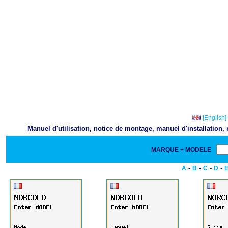
[English]
Manuel d'utilisation, notice de montage, manuel d'installation
MARQUE + MODELE
-
-
-
-
A
B
C
D