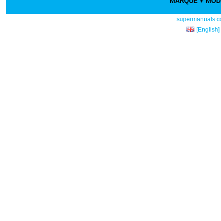
MARQUE + MO
supermanuals.
[English]