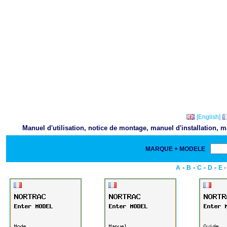
[English]
Manuel d'utilisation, notice de montage, manuel d'installation,
MARQUE + MODELE
-
-
-
-
A
B
C
D
E