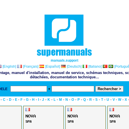
manuals.support
[English]
[Français]
[Español]
[Deutsch]
[Italiano]
[Portuguê
ontage, manuel d'installation, manuel de service, schémas techniques, sc
détachées, documentation technique...
+
DELE
& 
-
-
-
-
-
-
-
-
-
-
-
-
-
-
-
-
-
-
-
-
-
-
C
D
E
F
G
H
I
J
K
L
M
N
O
P
Q
R
S
T
U
V
W
X