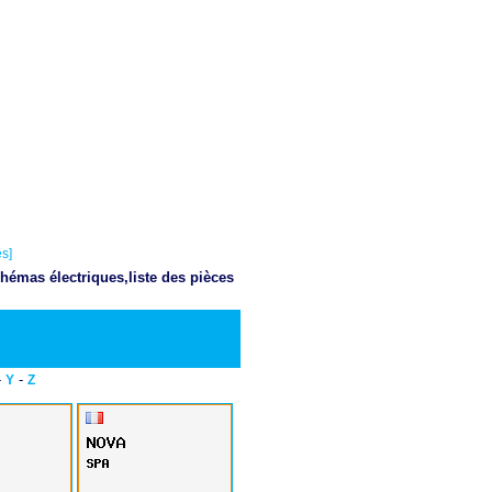
s]
hémas électriques,liste des pièces
Telecharger PDF
-
-
Y
Z