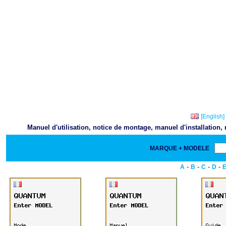
[English]
Manuel d'utilisation, notice de montage, manuel d'installation
MARQUE + MODELE
-
-
-
-
A
B
C
D