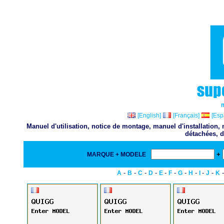
[English]
[Français]
[Esp
Manuel d'utilisation, notice de montage, manuel d'installation
détachées, d
+
MARQUE + MODELE
-
-
-
-
-
-
-
-
-
-
A
B
C
D
E
F
G
H
I
J
K