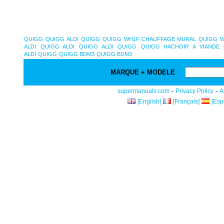
QUIGG
QUIGG ALDI
QUIGG
QUIGG WH1F CHAUFFAGE MURAL
QUIGG W
ALDI
QUIGG ALDI
QUIGG ALDI
QUIGG
QUIGG HACHOIR A VIANDE
ALDI
QUIGG
QUIGG BDM3
QUIGG BDM3
MARQUE + MODELE
-
-
supermanuals.com
Privacy Policy
A
[English]
[Français]
[Esp