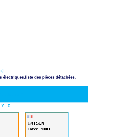
s]
 électriques,liste des pièces détachées,
Telecharger PDF
-
-
Y
Z