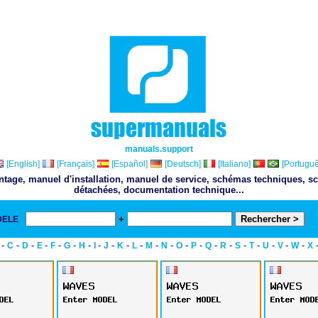
manuals.support
[English]
[Français]
[Español]
[Deutsch]
[Italiano]
[Portuguê
ontage, manuel d'installation, manuel de service, schémas techniques, sc
détachées, documentation technique...
+
DELE
& 
-
-
-
-
-
-
-
-
-
-
-
-
-
-
-
-
-
-
-
-
-
-
C
D
E
F
G
H
I
J
K
L
M
N
O
P
Q
R
S
T
U
V
W
X