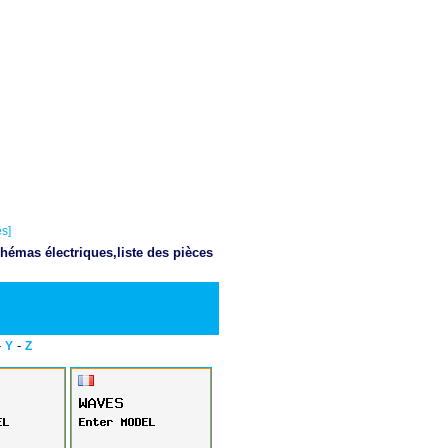
s]
hémas électriques,liste des pièces
Telecharger PDF
-
-
Y
Z