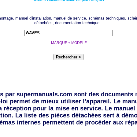
WAVES
BM-08004
Mode emploi Français
 montage, manuel d'installation, manuel de service, schémas techniques, sché
détachées, documentation technique...
MARQUE + MODELE
Rechercher >
s par supermanuals.com sont des documents 
oi permet de mieux utiliser l'appareil. Le manue
a réception pour la mise en service. Le manuel 
tion. La liste des pièces détachées sert à dém
émas internes permettent de procéder aux répa