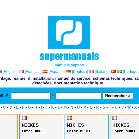
manuals.support
[English]
[Français]
[Español]
[Deutsch]
[Italiano]
[Portuguê
ontage, manuel d'installation, manuel de service, schémas techniques, sc
détachées, documentation technique...
+
DELE
& 
-
-
-
-
-
-
-
-
-
-
-
-
-
-
-
-
-
-
-
-
-
-
C
D
E
F
G
H
I
J
K
L
M
N
O
P
Q
R
S
T
U
V
W
X