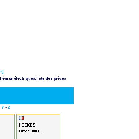
s]
hémas électriques,liste des pièces
Telecharger PDF
-
-
Y
Z