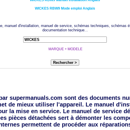
WICKES
RBW9
Manuel installation Anglais
WICKES
RBW9
Mode emploi Anglais
age, manuel d'installation, manuel de service, schémas techniques, schémas él
documentation technique...
MARQUE + MODELE
Rechercher >
par supermanuals.com sont des documents num
 de mieux utiliser l'appareil. Le manuel d'ins
pour la mise en service. Le manuel de service dé
e des pièces détachées sert à démonter les com
nternes permettent de procéder aux réparation