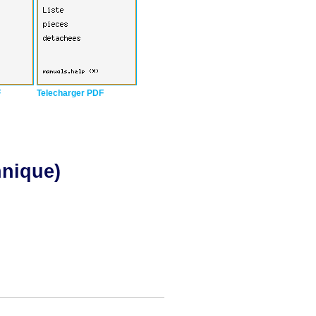
F
Telecharger PDF
hnique)