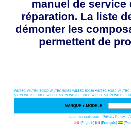
manuel de service 
réparation. La liste 
démonter les composa
permettent de pro
WILTEC
WILTEC 50039
WILTEC 50039
WILTEC 50039
WILTEC 50039
WILTEC
50039
WILTEC 50039
WILTEC 50039
WILTEC 50039
WILTEC 50039
WILTEC 50
MARQUE + MODELE
-
-
supermanuals.com
Privacy Policy
A
[English]
[Français]
[Esp