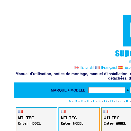
[English]
[Français]
[Esp
Manuel d'utilisation, notice de montage, manuel d'installation
détachées, d
+
MARQUE + MODELE
-
-
-
-
-
-
-
-
-
-
A
B
C
D
E
F
G
H
I
J
K