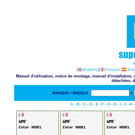
[English]
[Français]
[Esp
Manuel d'utilisation, notice de montage, manuel d'installation
détachées, d
+
MARQUE + MODELE
-
-
-
-
-
-
-
-
-
-
A
B
C
D
E
F
G
H
I
J
K