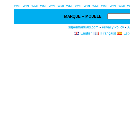
WMF
WMF
WMF
WMF
WMF
WMF
WMF
WMF
WMF
WMF
WMF
WMF
WMF
W
MARQUE + MODELE
-
-
supermanuals.com
Privacy Policy
A
[English]
[Français]
[Esp