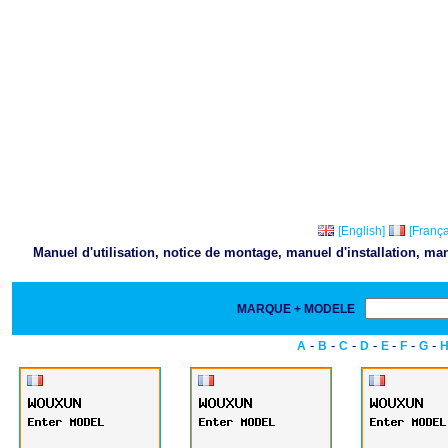
[English]
[França
Manuel d'utilisation, notice de montage, manuel d'installation, m
MARQUE + MODELE
-
-
-
-
-
-
-
A
B
C
D
E
F
G