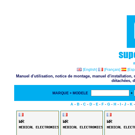
[English]
[Français]
[Esp
Manuel d'utilisation, notice de montage, manuel d'installation
détachées, d
+
MARQUE + MODELE
-
-
-
-
-
-
-
-
-
-
A
B
C
D
E
F
G
H
I
J
K