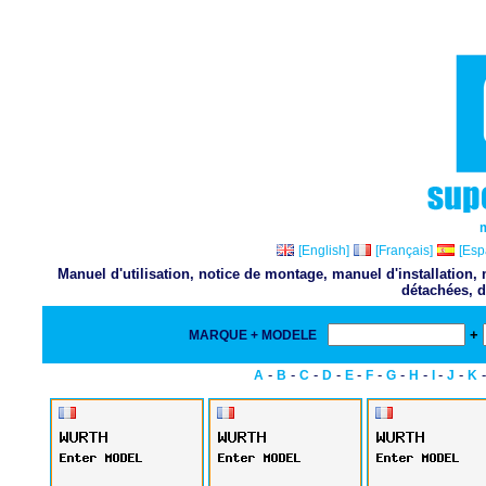
[English]
[Français]
[Esp
Manuel d'utilisation, notice de montage, manuel d'installation
détachées, d
+
MARQUE + MODELE
-
-
-
-
-
-
-
-
-
-
A
B
C
D
E
F
G
H
I
J
K