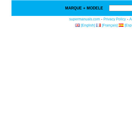
MARQUE + MODELE
-
-
supermanuals.com
Privacy Policy
A
[English]
[Français]
[Esp