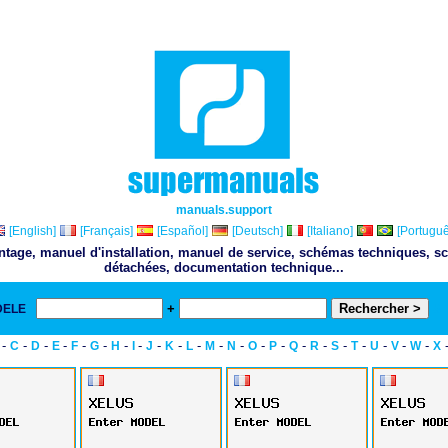
manuals.support
[English]
[Français]
[Español]
[Deutsch]
[Italiano]
[Portuguê
ontage, manuel d'installation, manuel de service, schémas techniques, sc
détachées, documentation technique...
+
DELE
& 
-
-
-
-
-
-
-
-
-
-
-
-
-
-
-
-
-
-
-
-
-
-
C
D
E
F
G
H
I
J
K
L
M
N
O
P
Q
R
S
T
U
V
W
X