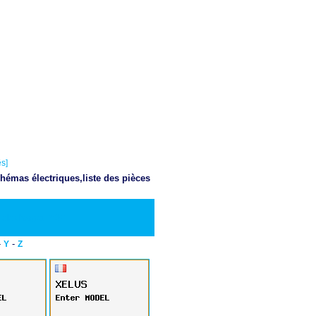
s]
hémas électriques,liste des pièces
Telecharger PDF
-
-
Y
Z