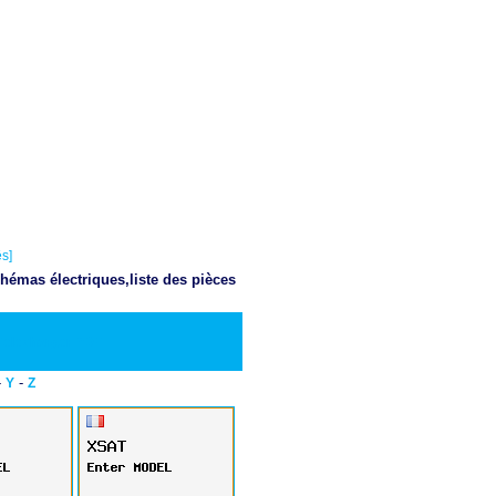
s]
hémas électriques,liste des pièces
Telecharger PDF
-
-
Y
Z