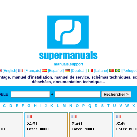
manuals.support
[English]
[Français]
[Español]
[Deutsch]
[Italiano]
[Portuguê
ontage, manuel d'installation, manuel de service, schémas techniques, sc
détachées, documentation technique...
+
DELE
& 
-
-
-
-
-
-
-
-
-
-
-
-
-
-
-
-
-
-
-
-
-
-
C
D
E
F
G
H
I
J
K
L
M
N
O
P
Q
R
S
T
U
V
W
X