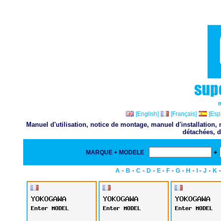
[English]
[Français]
[Esp
Manuel d'utilisation, notice de montage, manuel d'installation
détachées, d
+
MARQUE + MODELE
-
-
-
-
-
-
-
-
-
-
A
B
C
D
E
F
G
H
I
J
K