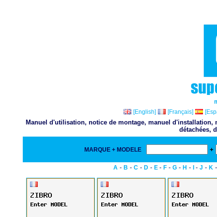
[English]
[Français]
[Esp
Manuel d'utilisation, notice de montage, manuel d'installation
détachées, d
+
MARQUE + MODELE
-
-
-
-
-
-
-
-
-
-
A
B
C
D
E
F
G
H
I
J
K