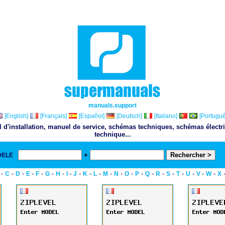
manuals.support
[English]
[Français]
[Español]
[Deutsch]
[Italiano]
[Portuguê
l d'installation, manuel de service, schémas techniques, schémas électr
technique...
+
DELE
& 
-
-
-
-
-
-
-
-
-
-
-
-
-
-
-
-
-
-
-
-
-
-
C
D
E
F
G
H
I
J
K
L
M
N
O
P
Q
R
S
T
U
V
W
X