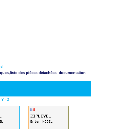
s]
iques,liste des pièces détachées, documentation
Telecharger PDF
-
-
Y
Z