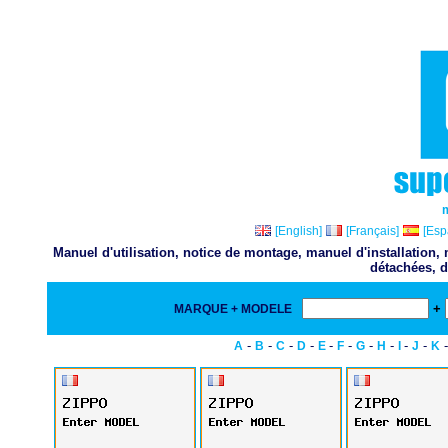
[English]
[Français]
[Esp
Manuel d'utilisation, notice de montage, manuel d'installation
détachées, d
+
MARQUE + MODELE
-
-
-
-
-
-
-
-
-
-
A
B
C
D
E
F
G
H
I
J
K