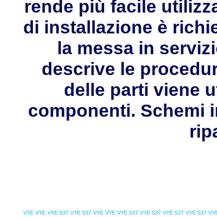
rende più facile utilizz
di installazione è rich
la messa in servizi
descrive le procedur
delle parti viene 
componenti. Schemi in
rip
VYE
VYE
VYE S37
VYE S37
VYE
VYE
VYE S37
VYE S37
VYE S37
VYE S37
VY