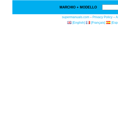
MARCHIO + MODELLO
-
-
supermanuals.com
Privacy Policy
A
[English]
[Français]
[Esp