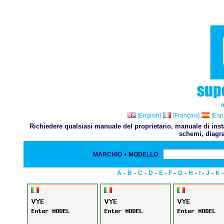
[English]
[Français]
[Esp
Richiedere qualsiasi manuale del proprietario, manuale di inst
schemi, diagra
MARCHIO + MODELLO
-
-
-
-
-
-
-
-
-
-
A
B
C
D
E
F
G
H
I
J
K