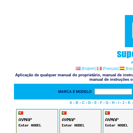
[English]
[Français]
[Esp
Aplicação de qualquer manual do proprietário, manual de instru
manual de instruções o
MARCA E MODELO
-
-
-
-
-
-
-
-
-
-
A
B
C
D
E
F
G
H
I
J
K