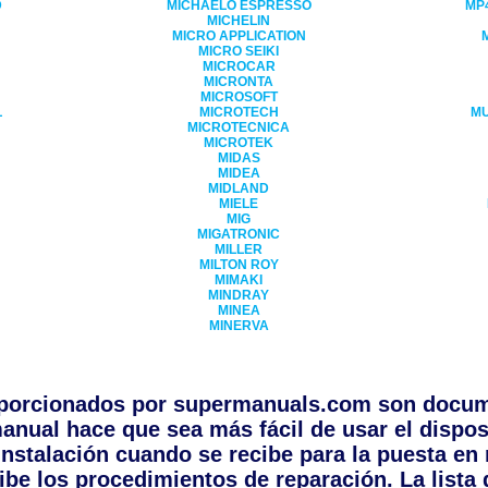
D
MICHAELO ESPRESSO
MP4
MICHELIN
MICRO APPLICATION
MICRO SEIKI
MICROCAR
MICRONTA
MICROSOFT
L
MICROTECH
MU
MICROTECNICA
MICROTEK
MIDAS
MIDEA
MIDLAND
N
MIELE
MIG
MIGATRONIC
MILLER
MILTON ROY
MIMAKI
MINDRAY
MINEA
MINERVA
porcionados por supermanuals.com son docume
anual hace que sea más fácil de usar el dispos
instalación cuando se recibe para la puesta en
ibe los procedimientos de reparación. La lista d