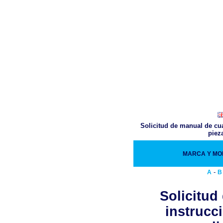
Solicitud de manual de cua
piez
MARCA Y M
-
A
B
Solicitud
instrucc