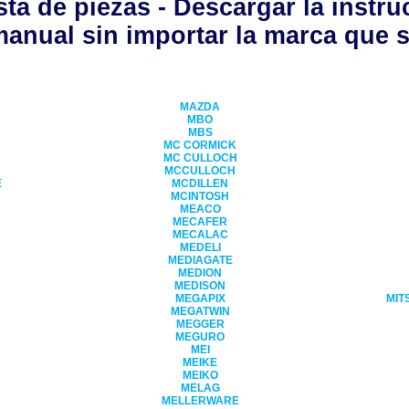
ta de piezas - Descargar la instruc
manual sin importar la marca que s
MAZDA
MBO
MBS
MC CORMICK
MC CULLOCH
MCCULLOCH
E
MCDILLEN
MCINTOSH
MEACO
MECAFER
MECALAC
MEDELI
MEDIAGATE
MEDION
MEDISON
MEGAPIX
MIT
MEGATWIN
MEGGER
MEGURO
MEI
MEIKE
MEIKO
MELAG
MELLERWARE