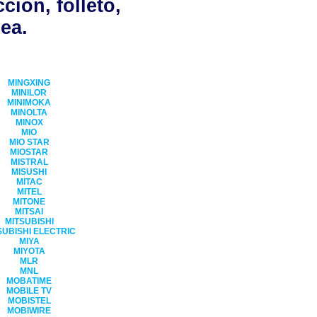
ción, folleto,
ea.
MINGXING
MINILOR
MINIMOKA
MINOLTA
MINOX
MIO
MIO STAR
MIOSTAR
MISTRAL
MISUSHI
MITAC
MITEL
MITONE
MITSAI
MITSUBISHI
SUBISHI ELECTRIC
MIYA
MIYOTA
MLR
MNL
MOBATIME
MOBILE TV
MOBISTEL
MOBIWIRE