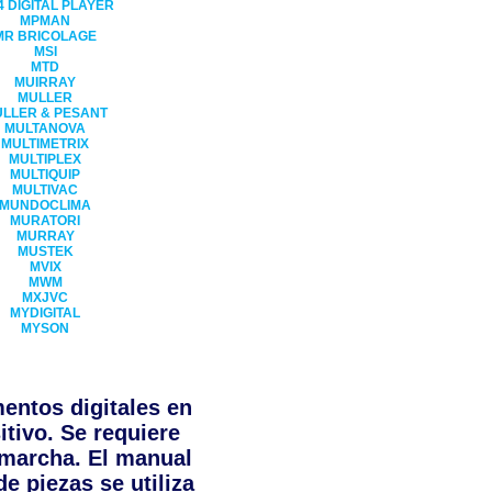
 DIGITAL PLAYER
MPMAN
MR BRICOLAGE
MSI
MTD
MUIRRAY
MULLER
LLER & PESANT
MULTANOVA
MULTIMETRIX
MULTIPLEX
MULTIQUIP
MULTIVAC
MUNDOCLIMA
MURATORI
MURRAY
MUSTEK
MVIX
MWM
MXJVC
MYDIGITAL
MYSON
ntos digitales en
itivo. Se requiere
 marcha. El manual
e piezas se utiliza