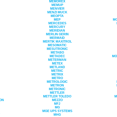
MEMOREX
MEMUP
MENVIER
MENZI MUCK
MEOPTA
MEP
M
MERCEDES
MERCURY
MERIDIAN
MERLIN GERIN
MERMAID
MERTIK MAXITROL
MESOMATIC
MESUTRONIC
METABO
METADEC
MO
METERMAN
METEX
METLAND
METRIC
METRIX
METRO
METROLOGIC
METRON
METRONIC
METTLER
METTLER TOLEDO
M
ON
MEZZO
MFJ
R
MG
MGE UPS SYSTEMS
MHG