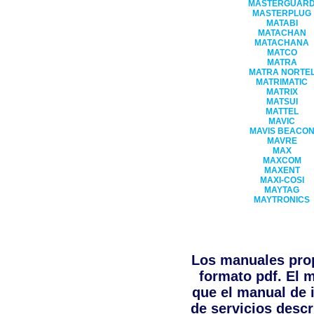
MASTERGUAR
MASTERPLUG
MATABI
MATACHAN
MATACHANA
MATCO
MATRA
MATRA NORTE
MATRIMATIC
MATRIX
MATSUI
MATTEL
MAVIC
MAVIS BEACO
MAVRE
MAX
MAXCOM
MAXENT
MAXI-COSI
MAYTAG
MAYTRONICS
Los manuales pro
formato pdf. El m
que el manual de 
de servicios descr