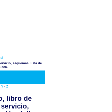
s]
ervicio, esquemas, lista de
 sea.
Descargar PDF
-
-
Y
Z
, libro de
servicio,