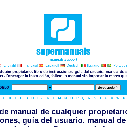
manuals.support
[English]
[Français]
[Español]
[Deutsch]
[Italiano]
[Portuguê
lquier propietario, libro de instrucciones, guía del usuario, manual de s
as - Descargar la instrucción, folleto, o manual sin importar la marca que
+
ODELO
& 
-
-
-
-
-
-
-
-
-
-
-
-
-
-
-
-
-
-
-
-
-
-
C
D
E
F
G
H
I
J
K
L
M
N
O
P
Q
R
S
T
U
V
W
X
 de manual de cualquier propietario
iones, guía del usuario, manual de 