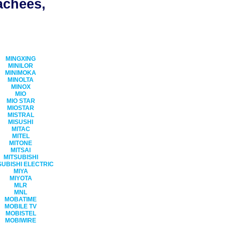
achées,
MINGXING
MINILOR
MINIMOKA
MINOLTA
MINOX
MIO
MIO STAR
MIOSTAR
MISTRAL
MISUSHI
MITAC
MITEL
MITONE
MITSAI
MITSUBISHI
SUBISHI ELECTRIC
MIYA
MIYOTA
MLR
MNL
MOBATIME
MOBILE TV
MOBISTEL
MOBIWIRE