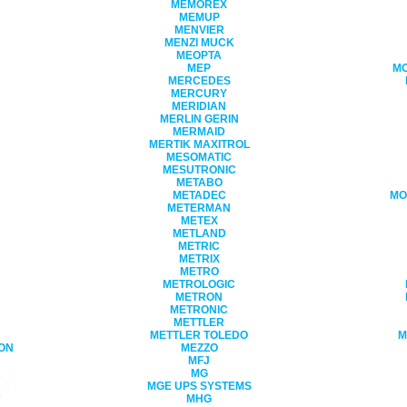
MEMOREX
MEMUP
MENVIER
MENZI MUCK
MEOPTA
MEP
M
MERCEDES
MERCURY
MERIDIAN
MERLIN GERIN
MERMAID
MERTIK MAXITROL
MESOMATIC
MESUTRONIC
METABO
METADEC
MO
METERMAN
METEX
METLAND
METRIC
METRIX
METRO
METROLOGIC
METRON
METRONIC
METTLER
METTLER TOLEDO
M
ON
MEZZO
MFJ
R
MG
MGE UPS SYSTEMS
MHG