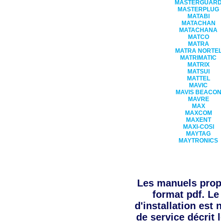
MASTERGUAR
MASTERPLUG
MATABI
MATACHAN
MATACHANA
MATCO
MATRA
MATRA NORTE
MATRIMATIC
MATRIX
MATSUI
MATTEL
MAVIC
MAVIS BEACO
MAVRE
MAX
MAXCOM
MAXENT
MAXI-COSI
MAYTAG
MAYTRONICS
Les manuels pro
format pdf. Le
d'installation est
de service décrit 