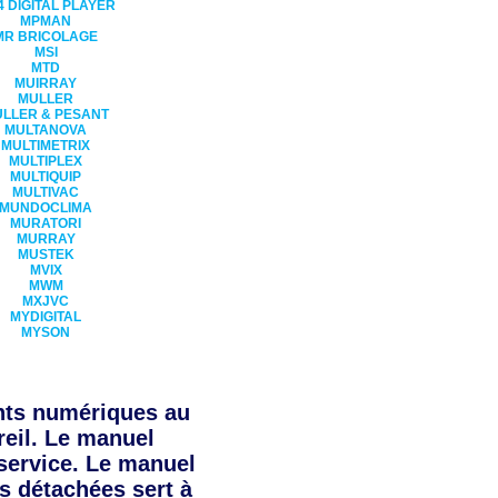
 DIGITAL PLAYER
MPMAN
MR BRICOLAGE
MSI
MTD
MUIRRAY
MULLER
LLER & PESANT
MULTANOVA
MULTIMETRIX
MULTIPLEX
MULTIQUIP
MULTIVAC
MUNDOCLIMA
MURATORI
MURRAY
MUSTEK
MVIX
MWM
MXJVC
MYDIGITAL
MYSON
ts numériques au
reil. Le manuel
 service. Le manuel
es détachées sert à