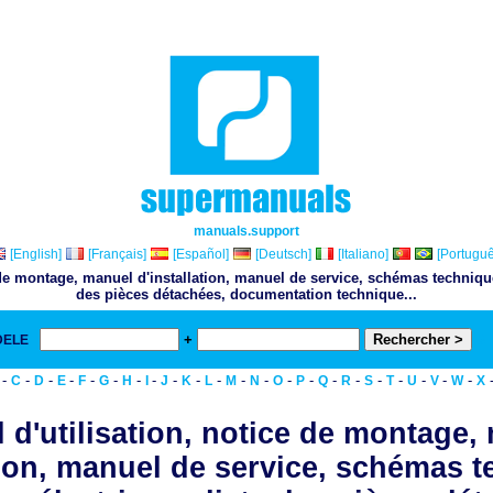
manuals.support
[English]
[Français]
[Español]
[Deutsch]
[Italiano]
[Portuguê
 de montage, manuel d'installation, manuel de service, schémas techniqu
des pièces détachées, documentation technique...
+
DELE
& 
-
-
-
-
-
-
-
-
-
-
-
-
-
-
-
-
-
-
-
-
-
-
C
D
E
F
G
H
I
J
K
L
M
N
O
P
Q
R
S
T
U
V
W
X
 d'utilisation, notice de montage,
tion, manuel de service, schémas 