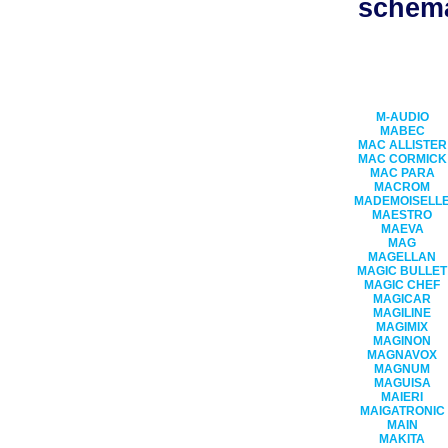
schéma
M-AUDIO
MABEC
MAC ALLISTER
MAC CORMICK
MAC PARA
MACROM
MADEMOISELL
MAESTRO
MAEVA
MAG
MAGELLAN
MAGIC BULLET
MAGIC CHEF
MAGICAR
MAGILINE
MAGIMIX
MAGINON
MAGNAVOX
MAGNUM
MAGUISA
MAIERI
MAIGATRONIC
MAIN
MAKITA