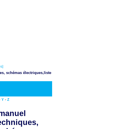
s]
es, schémas électriques,liste
Telecharger PDF
-
-
Y
Z
 manuel
techniques,