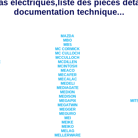
s électriques,liste des pièces dét
documentation technique...
MAZDA
MBO
MBS
MC CORMICK
MC CULLOCH
MCCULLOCH
E
MCDILLEN
MCINTOSH
MEACO
MECAFER
MECALAC
MEDELI
MEDIAGATE
MEDION
MEDISON
MEGAPIX
MIT
MEGATWIN
MEGGER
MEGURO
MEI
MEIKE
MEIKO
MELAG
MELLERWARE