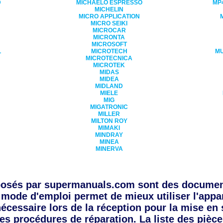
D
MICHAELO ESPRESSO
MP4
MICHELIN
MICRO APPLICATION
MICRO SEIKI
MICROCAR
MICRONTA
MICROSOFT
L
MICROTECH
MU
MICROTECNICA
MICROTEK
MIDAS
MIDEA
MIDLAND
N
MIELE
MIG
MIGATRONIC
MILLER
MILTON ROY
MIMAKI
MINDRAY
MINEA
MINERVA
posés par supermanuals.com sont des documen
 mode d'emploi permet de mieux utiliser l'appa
 nécessaire lors de la réception pour la mise en
les procédures de réparation. La liste des pièc