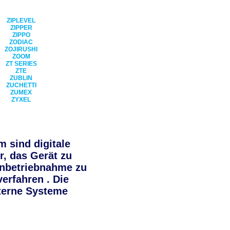
ZIPLEVEL
ZIPPER
ZIPPO
ZODIAC
ZOJIRUSHI
ZOOM
ZT SERIES
ZTE
ZUBLIN
ZUCHETTI
ZUMEX
ZYXEL
 sind digitale
, das Gerät zu
 Inbetriebnahme zu
erfahren . Die
terne Systeme