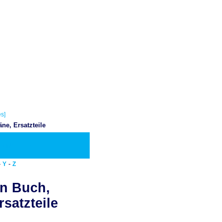
s]
e, Ersatzteile
ownload PDF
-
-
Y
Z
n Buch,
satzteile