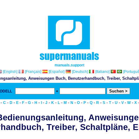
manuals.support
[English]
[Français]
[Español]
[Deutsch]
[Italiano]
[Portuguê
ngsanleitung, Anweisungen Buch, Benutzerhandbuch, Treiber, Schaltplän
+
MODELL
& D
-
-
-
-
-
-
-
-
-
-
-
-
-
-
-
-
-
-
-
-
-
-
C
D
E
F
G
H
I
J
K
L
M
N
O
P
Q
R
S
T
U
V
W
X
Bedienungsanleitung, Anweisunge
handbuch, Treiber, Schaltpläne, Er